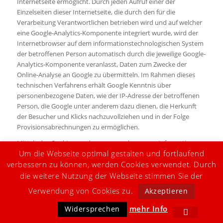
Internetseite ermöglicht. Durch jeden Aufruf einer der
Einzelseiten dieser Internetseite, die durch den für die
Verarbeitung Verantwortlichen betrieben wird und auf welcher
eine Google-Analytics-Komponente integriert wurde, wird der
Internetbrowser auf dem informationstechnologischen System
der betroffenen Person automatisch durch die jeweilige Google-
Analytics-Komponente veranlasst, Daten zum Zwecke der
Online-Analyse an Google zu übermitteln. Im Rahmen dieses
technischen Verfahrens erhält Google Kenntnis über
personenbezogene Daten, wie der IP-Adresse der betroffenen
Person, die Google unter anderem dazu dienen, die Herkunft
der Besucher und Klicks nachzuvollziehen und in der Folge
Provisionsabrechnungen zu ermöglichen.
Mittels des Cookies werden personenbezogene Informationen,
Um die Webseite optimal gestalten und fortlaufend
beispielsweise die Zugriffszeit, der Ort, von welchem ein Zugriff
ausging und die Häufigkeit der Besuche unserer Internetseite
verbessern zu können, werden Cookies verwendet. Durch
durch die betroffene Person, gespeichert. Bei jedem Besuch
die weitere Nutzung der Webseite stimmen Sie der
unserer Internetseiten werden diese personenbezogenen
Verwendung von Cookies zu.
Akzeptieren
Daten, einschließlich der IP-Adresse des von der betroffenen
Person genutzten Internetanschlusses, an Google in den
mehr Info
Widersprechen
Vereinigten Staaten von Amerika übertragen. Diese